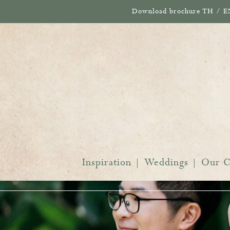
Download brochure
TH
/
E
Inspiration
Weddings
Our C