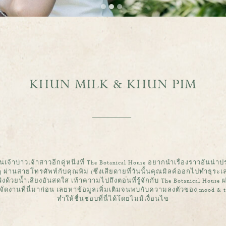
KHUN MILK & KHUN PIM
็นเจ้าบ่าวเจ้าสาวอีกคู่หนึ่งที่ The Botanical House อยากนำเรื่องราวอันน
านสายโทรศัพท์กับคุณพิม (ซึ่งเสียดายที่วันนั้นคุณมิลค์ออกไปทำธุระเ
ังด้วยน้ำเสียงอันสดใส เท้าความไปถึงตอนที่รู้จักกับ The Botanical House ผ่า
าจัดงานที่นี่มาก่อน เลยหาข้อมูลเพิ่มเติมจนพบกับความลงตัวของ mood & 
ทำให้ชื่นชอบที่นี่ได้โดยไม่มีเงื่อนไข