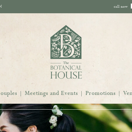
N
call now
ouples
Meetings and Events
Promotions
Ve