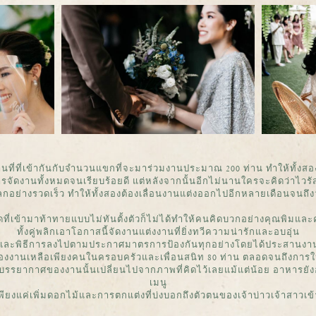
่ที่เข้ากันกับจำนวนแขกที่จะมาร่วมงานประมาณ 200 ท่าน ทำให้ทั้งสอง
ารจัดงานทั้งหมดจนเรียบร้อยดี แต่หลังจากนั้นอีกไม่นานใครจะคิดว่าไวรัส
กอย่างรวดเร็ว ทำให้ทั้งสองต้องเลื่อนงานแต่งออกไปอีกหลายเดือนจนถึง
ดที่เข้ามาท้าทายแบบไม่ทันตั้งตัวก็ไม่ได้ทำให้คนคิดบวกอย่างคุณพิมและค
ทั้งคู่พลิกเอาโอกาสนี้จัดงานแต่งงานที่ยิ่งทวีความน่ารักและอบอุ่น
ะพิธีการลงไปตามประกาศมาตรการป้องกันทุกอย่างโดยได้ประสานงานกั
ของงานเหลือเพียงคนในครอบครัวและเพื่อนสนิท 80 ท่าน ตลอดจนถึงการใ
้ทำให้บรรยากาศของงานนั้นเปลี่ยนไปจากภาพที่คิดไว้เลยแม้แต่น้อย อาหารย
เมนู
ียงแค่เพิ่มดอกไม้และการตกแต่งที่บ่งบอกถึงตัวตนของเจ้าบ่าวเจ้าสาวเข้