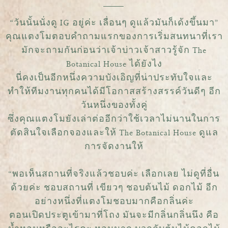
“วันนั้นนั่งดู IG อยู่ค่ะ เลื่อนๆ ดูแล้วมันก็เด้งขึ้นมา”
คุณแตงโมตอบคำถามแรกของการเริ่มสนทนาที่เรา
มักจะถามกันก่อนว่าเจ้าบ่าวเจ้าสาวรู้จัก The
Botanical House ได้ยังไง
นี่คงเป็นอีกหนึ่งความบังเอิญที่น่าประทับใจและ
ทำให้ทีมงานทุกคนได้มีโอกาสสร้างสรรค์วันดีๆ อีก
วันหนึ่งของทั้งคู่
ซึ่งคุณแตงโมยังเล่าต่ออีกว่าใช้เวลาไม่นานในการ
ตัดสินใจเลือกจองและให้ The Botanical House ดูแล
การจัดงานให้
“พอเห็นสถานที่จริงแล้วชอบค่ะ เลือกเลย ไม่ดูที่อื่น
ด้วยค่ะ ชอบสถานที่ เขียวๆ ชอบต้นไม้ ดอกไม้ อีก
อย่างหนึ่งที่แตงโมชอบมากคือกลิ่นค่ะ
ตอนเปิดประตูเข้ามาที่โถง มันจะมีกลิ่นกลิ่นนึง คือ